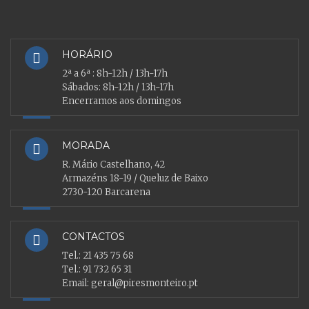
HORÁRIO
2ª a 6ª : 8h-12h / 13h-17h
Sábados: 8h-12h / 13h-17h
Encerramos aos domingos
MORADA
R. Mário Castelhano, 42
Armazéns 18-19 / Queluz de Baixo
2730-120 Barcarena
CONTACTOS
Tel.:
21 435 75 68
Tel.:
91 732 65 31
Email:
geral@piresmonteiro.pt