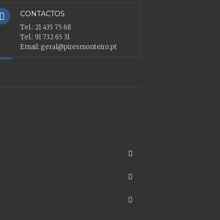
CONTACTOS
Tel.:
21 435 75 68
Tel.:
91 732 65 31
Email:
geral@piresmonteiro.pt