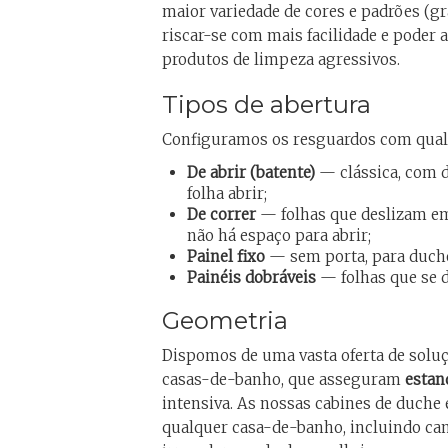
maior variedade de cores e padrões (gra
riscar-se com mais facilidade e poder
produtos de limpeza agressivos.
Tipos de abertura
Configuramos os resguardos com qualq
De abrir (batente)
— clássica, com do
folha abrir;
De correr
— folhas que deslizam em
não há espaço para abrir;
Painel fixo
— sem porta, para duch
Painéis dobráveis
— folhas que se 
Geometria
Dispomos de uma vasta oferta de soluç
casas-de-banho, que asseguram
estan
intensiva. As nossas cabines de duche
qualquer casa-de-banho, incluindo can