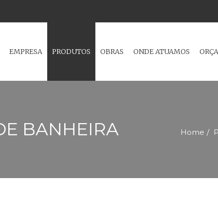
NTAGEM E REPARAÇÃO DE ESTORES, CAIXILHOS EM ALUMÍNIO E PV
EMPRESA
PRODUTOS
OBRAS
ONDE ATUAMOS
ORÇ
DE BANHEIRA
Home
P