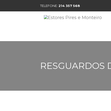
TELEFONE:
214 357 568
MO
RESGUARDOS 