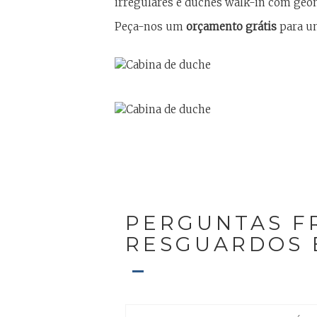
irregulares e duches walk-in com geom
Peça-nos um
orçamento grátis
para um
PERGUNTAS F
RESGUARDOS 