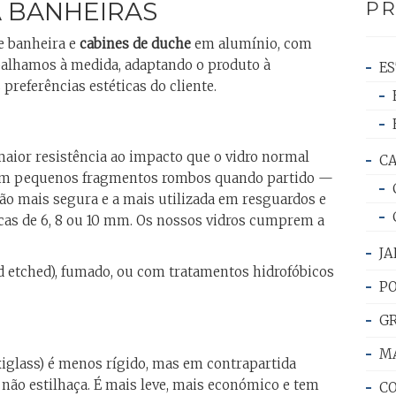
 BANHEIRAS
P
e banheira e
cabines de duche
em alumínio, com
abalhamos à medida, adaptando o produto à
E
preferências estéticas do cliente.
maior resistência ao impacto que o vidro normal
CA
se em pequenos fragmentos rombos quando partido —
ção mais segura e a mais utilizada em resguardos e
cas de 6, 8 ou 10 mm. Os nossos vidros cumprem a
JA
id etched), fumado, ou com tratamentos hidrofóbicos
PO
G
M
glass) é menos rígido, mas em contrapartida
não estilhaça. É mais leve, mais económico e tem
C