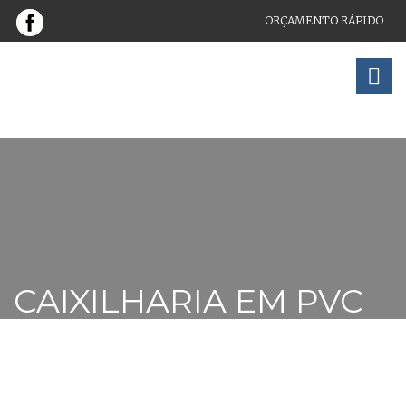
ORÇAMENTO RÁPIDO
MONTAGEM E REPARAÇÃO DE ESTORES, CAIXILHOS EM
ALUMÍNIO E PVC
CAIXILHARIA EM PVC
Home
Produtos
Caixilhos em PVC