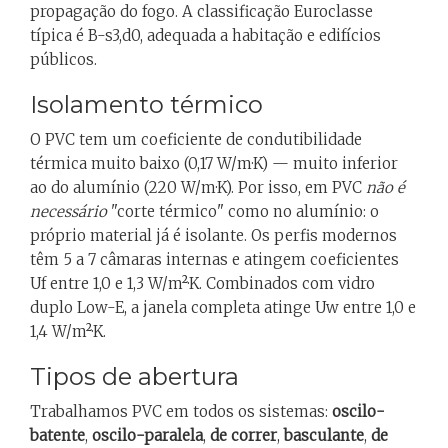
propagação do fogo. A classificação Euroclasse
típica é B-s3,d0, adequada a habitação e edifícios
públicos.
Isolamento térmico
O PVC tem um coeficiente de condutibilidade
térmica muito baixo (0,17 W/m·K) — muito inferior
ao do alumínio (220 W/m·K). Por isso, em PVC
não é
necessário
"corte térmico" como no alumínio: o
próprio material já é isolante. Os perfis modernos
têm 5 a 7 câmaras internas e atingem coeficientes
Uf entre 1,0 e 1,3 W/m²·K. Combinados com vidro
duplo Low-E, a janela completa atinge Uw entre 1,0 e
1,4 W/m²·K.
Tipos de abertura
Trabalhamos PVC em todos os sistemas:
oscilo-
batente
,
oscilo-paralela
,
de correr
,
basculante
,
de