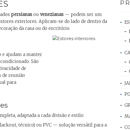
ES
P
mados
persianas
ou
venezianas
— podem ser um
tores exteriores. Aplicam-se do lado de dentro da
E
coração da casa ou do escritório.
CA
o e ajudam a manter
 condicionado. São
ivacidade de
s de reunião
al para
JA
PO
res
G
leta, adaptada a cada divisão e estilo:
M
lackout, técnico) ou PVC — solução versátil para a
C