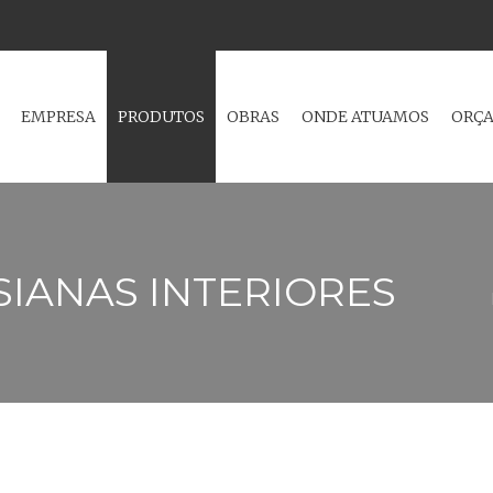
NTAGEM E REPARAÇÃO DE ESTORES, CAIXILHOS EM ALUMÍNIO E PV
EMPRESA
PRODUTOS
OBRAS
ONDE ATUAMOS
ORÇ
SIANAS INTERIORES