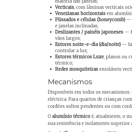
maioria das janelas;
Verticais
, com lâminas verticais ori
Venezianas horizontais
em alumínio
Plissados e células (honeycomb)
— 
e janelas inclinadas;
Deslizantes / painéis japoneses
— f
vãos largos;
Estores noite-e-dia (dia/noite)
— fa
controlar a luz;
Estores térmicos Luxe
, planos ou 
térmico;
Redes mosquiteiras
enroláveis verti
Mecanismos
Disponíveis em todos os mecanismos —
eléctrica. Para quartos de crianças 
cordões soltos pendentes ou com cordão
O
alumínio térmico
é, atualmente, o m
sua resistência e isolamento superior 