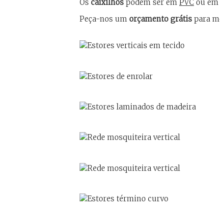
Os
caixilhos
podem ser em
PVC
ou e
Peça-nos um
orçamento grátis
para mo