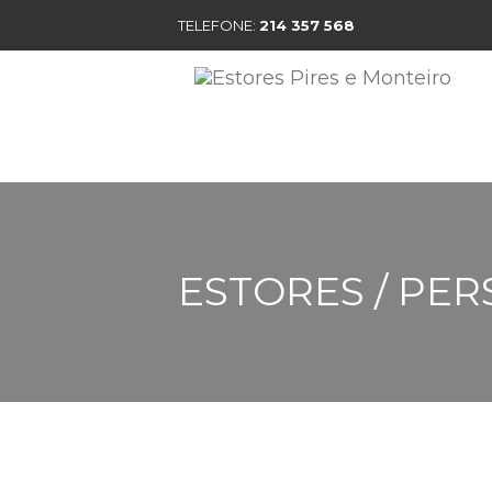
TELEFONE:
214 357 568
MO
ESTORES / PER