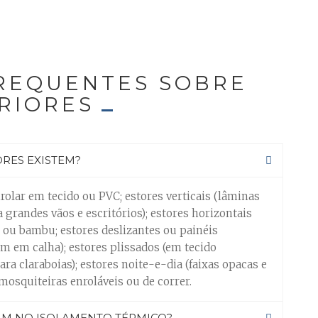
REQUENTES SOBRE
RIORES
ORES EXISTEM?
olar em tecido ou PVC; estores verticais (lâminas
 grandes vãos e escritórios); estores horizontais
 ou bambu; estores deslizantes ou painéis
m em calha); estores plissados (em tecido
ra claraboias); estores noite-e-dia (faixas opacas e
 mosquiteiras enroláveis ou de correr.
AM NO ISOLAMENTO TÉRMICO?