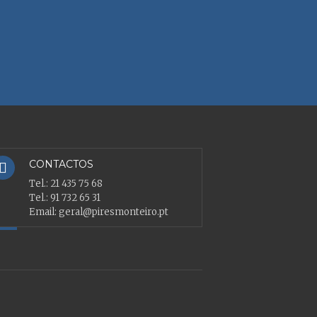
CONTACTOS
Tel.:
21 435 75 68
Tel.:
91 732 65 31
Email:
geral@piresmonteiro.pt