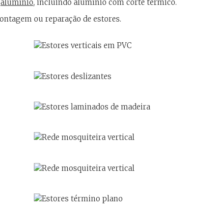
m
alumínio
, incluindo alumínio com corte térmico.
ntagem ou reparação de estores
.